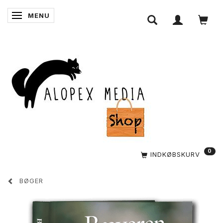
MENU
SKIFTE NAVIGATION
0
INDKØBSKURV
BØGER