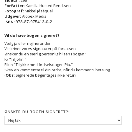
Sidetal:
296
Forfatter:
Kamilla Husted Bendtsen
Fotograf:
Mikkel Jézéquel
Udgiver:
Alopex Media
ISBN:
978-87-975413-0-2
Vil du have bogen signeret?
Vælg ja eller nej herunder.
Vi skriver vores signaturer på forsatsen.
Ønsker du en særlig personlig hilsen i bogen?
Fx "Til John."
Eller: "Tillykke med fødselsdagen Pia."
Skriv en kommentar til din ordre, når du kommer til betaling.
(
Obs:
Signerede bøger tages ikke retur).
ØNSKER DU BOGEN SIGNERET?: