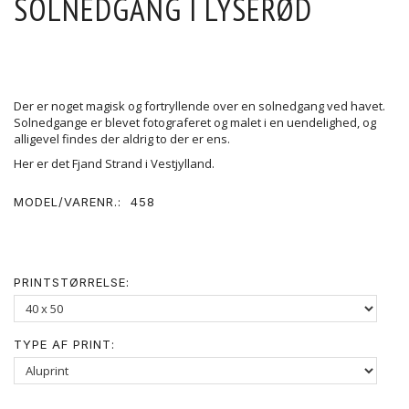
SOLNEDGANG I LYSERØD
Der er noget magisk og fortryllende over en solnedgang ved havet.
Solnedgange er blevet fotograferet og malet i en uendelighed, og
alligevel findes der aldrig to der er ens.
Her er det Fjand Strand i Vestjylland.
MODEL/VARENR.:
458
PRINTSTØRRELSE:
TYPE AF PRINT: