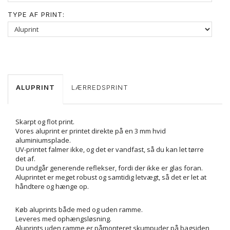
TYPE AF PRINT:
ALUPRINT
LÆRREDSPRINT
Skarpt og flot print.
Vores aluprint er printet direkte på en 3 mm hvid
aluminiumsplade.
UV-printet falmer ikke, og det er vandfast, så du kan let tørre
det af.
Du undgår generende reflekser, fordi der ikke er glas foran.
Aluprintet er meget robust og samtidig letvægt, så det er let at
håndtere og hænge op.
Køb aluprints både med og uden ramme.
Leveres med ophængsløsning.
Aluprints uden ramme er påmonteret skumpuder på bagsiden,