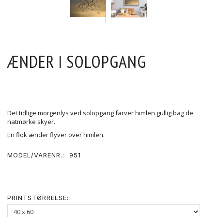
ÆNDER I SOLOPGANG
Det tidlige morgenlys ved solopgang farver himlen gullig bag de
natmørke skyer.
En flok ænder flyver over himlen.
MODEL/VARENR.:
951
PRINTSTØRRELSE: