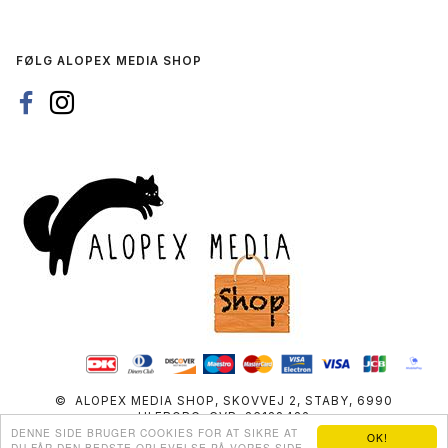
FØLG ALOPEX MEDIA SHOP
© ALOPEX MEDIA SHOP, SKOVVEJ 2, STABY, 6990
ULFBORG, CVR: 36138432
DENNE SIDE BRUGER COOKIES FOR AT SIKRE AT
OK!
DU FÅR DEN BEDSTE OPLEVELSE PÅ VORES SIDE