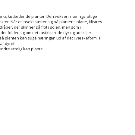
rks kødædende planter. Den vokser i næringsfattige
ter. Når et insekt sætter sig på plantens blade, klistres
råber, der skinner så flot i solen, men som i
adet folder sig om det fastklistrede dyr og udskiller
så planten kan suge næringen ud af det i væskeform. Til
 af dyret.
indre utrolig køn plante.