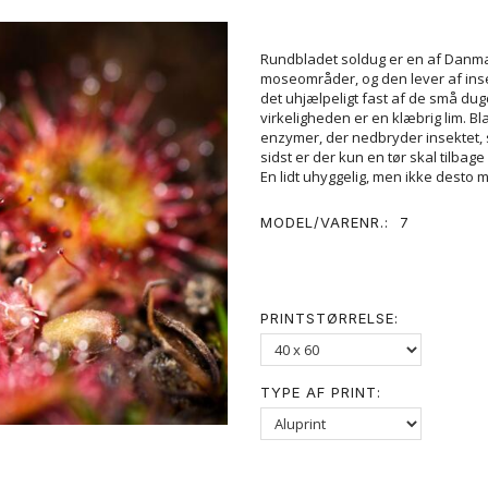
Rundbladet soldug er en af Danma
moseområder, og den lever af insek
det uhjælpeligt fast af de små dugd
virkeligheden er en klæbrig lim. Bl
enzymer, der nedbryder insektet, 
sidst er der kun en tør skal tilbage
En lidt uhyggelig, men ikke desto m
MODEL/VARENR.:
7
PRINTSTØRRELSE:
TYPE AF PRINT: